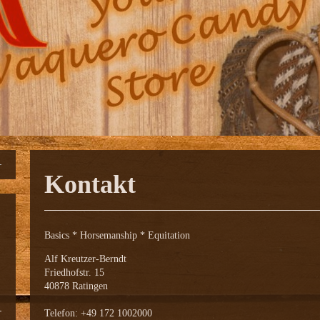
Kontakt
Basics * Horsemanship * Equitation
Alf Kreutzer-Berndt
Friedhofstr. 15
40878 Ratingen
Telefon: +49 172 1002000