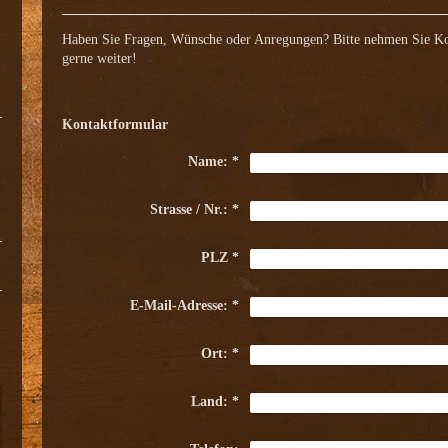
Haben Sie Fragen, Wünsche oder Anregungen? Bitte nehmen Sie Kon
gerne weiter!
Kontaktformular
Name:
*
Strasse / Nr.:
*
PLZ
*
E-Mail-Adresse:
*
Ort:
*
Land:
*