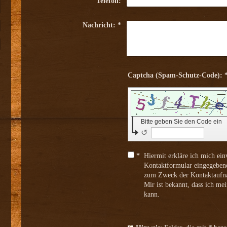
Telefon:
Nachricht:
*
Captcha (Spam-Schutz-C
Bitte geben Sie den Code ein
↺
*
Hiermit erkläre ich mich ein
Kontaktformular eingegebene
zum Zweck der Kontaktaufna
Mir ist bekannt, dass ich me
kann.