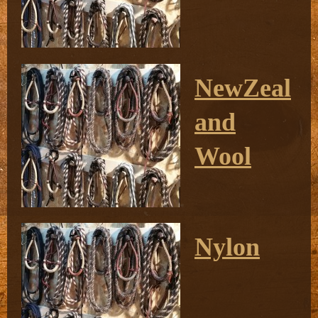
NewZeal
and
Wool
Nylon