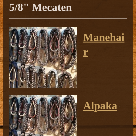
5/8" Mecaten
Manehai
r
Alpaka