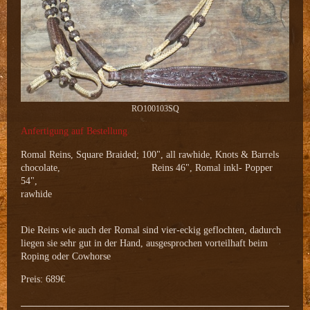
RO100103SQ
Anfertigung auf Bestellung
Romal Reins, Square Braided; 100", all rawhide, Knots & Barrels
chocolate, Reins 46", Romal inkl- Popper
54",
rawhide
Die Reins wie auch der Romal sind vier-eckig geflochten, dadurch
liegen sie sehr gut in der Hand, ausgesprochen vorteilhaft beim
Roping oder Cowhorse
Preis: 689€