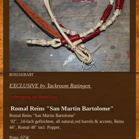
RO92102BART
EXCLUSIVE by Tackroom Ratingen
Anfertigung auf Bestellung.
Romal Reins "San Martin Bartolome"
Romal Reins "San Martin Bartolome"
92", 24-fach geflochten, all natural,red barrels & accents, Reins
44", Romal 48" incl. Popper;
Preis: 675€