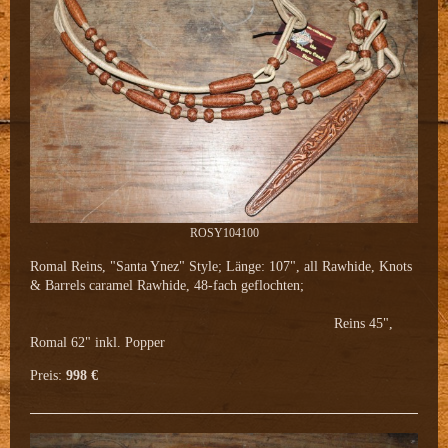
ROSY104100
Romal Reins, "Santa Ynez" Style; Länge: 107", all Rawhide, Knots
& Barrels caramel Rawhide, 48-fach geflochten;
Reins 45",
Romal 62" inkl. Popper
Preis:
998 €