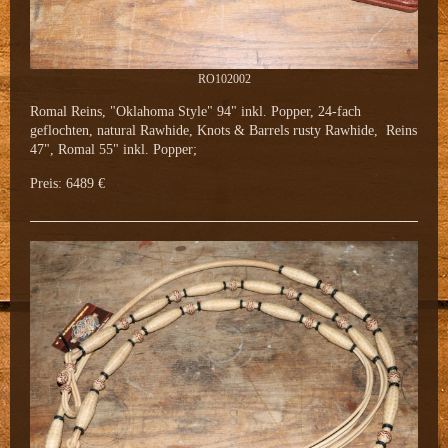
RO102002
Romal Reins, "Oklahoma Style" 94" inkl. Popper, 24-fach
geflochten, natural Rawhide, Knots & Barrels rusty Rawhide, Reins
47", Romal 55" inkl. Popper;
Preis: 6489 €