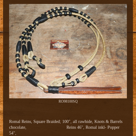
RO98100SQ
Romal Reins, Square Braided; 100", all rawhide, Knots & Barrels
chocolate, Reins 46", Romal inkl- Popper
54",