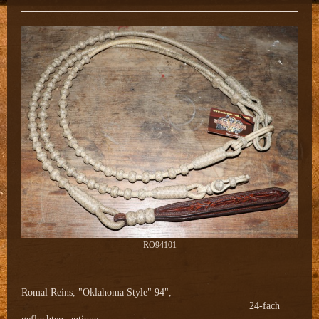
RO94101
Romal Reins, "Oklahoma Style" 94",
24-fach
geflochten, antique