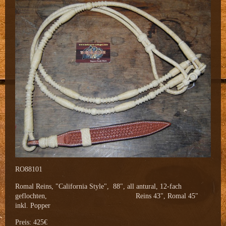
RO88101
Romal Reins, "California Style", 88", all antural, 12-fach
geflochten, Reins 43", Romal 45"
inkl. Popper
Preis: 425€