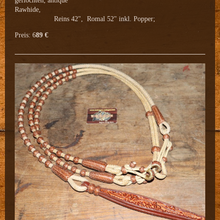
Rawhide,
Reins 42", Romal 52" inkl. Popper;
Preis: 6
89 €