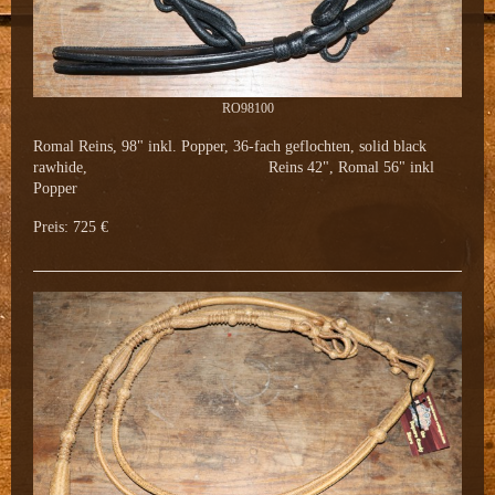
RO98100
Romal Reins, 98" inkl. Popper, 36-fach geflochten, solid black
rawhide, Reins 42", Romal 56" inkl
Popper
Preis: 725 €