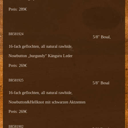
Preis: 289€
BR581924
5/8" Bosal,
16-fach geflochten, all natural rawhide,
Nosebutton „burgundy“ Känguru Leder
Preis: 269€
BR581925
5/8" Bosal
16-fach geflochten, all natural rawhide,
Nosebutton&Hellknot mit schwarzen Aktzenten
Preis: 269€
BR581902