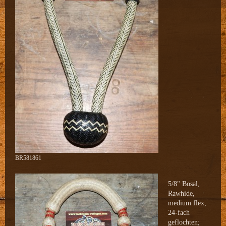
BR581861
5/8" Bosal,
Rawhide,
medium flex,
24-fach
geflochten;