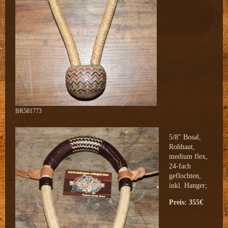
BR581773
5/8" Bosal,
Rohhaut,
medium flex,
24-fach
geflochten,
inkl. Hanger;
Preis: 355€