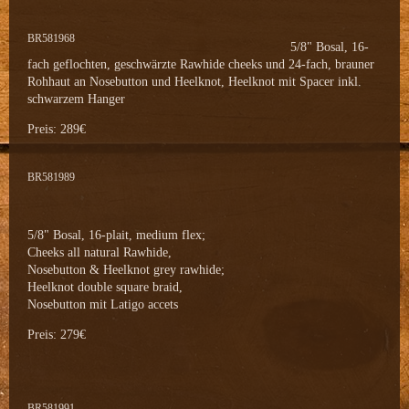
BR581968
5/8" Bosal, 16-
fach geflochten, geschwärzte Rawhide cheeks und 24-fach, brauner
Rohhaut an Nosebutton und Heelknot, Heelknot mit Spacer inkl.
schwarzem Hanger
Preis: 289€
BR581989
5/8" Bosal, 16-plait, medium flex;
Cheeks all natural Rawhide,
Nosebutton & Heelknot grey rawhide;
Heelknot double square braid,
Nosebutton mit Latigo accets
Preis: 279€
BR581991