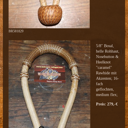
BR581829
5/8" Bosal,
helle Rohhaut,
Nosebutton &
Heelknot
"caramel"
Rawhide mit
Akzenten; 16-
fach
geflochten,
medium flex;
Preis: 279,-€