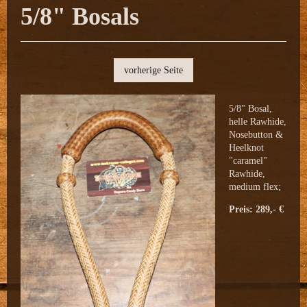
5/8" Bosals
vorherige Seite
5/8" Bosal,
helle Rawhide,
Nosebutton &
Heelknot
"caramel"
Rawhide,
medium flex;
Preis: 289,- €