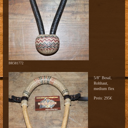
BR581772
5/8" Bosal,
Rohhaut,
medium flex
Preis: 295€