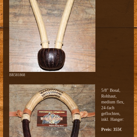
BR581868
5/8" Bosal,
Rohhaut,
medium flex,
24-fach
geflochten,
inkl. Hanger:
Preis: 355€