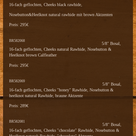
16-fach geflochten, Cheeks black rawhide,
Nosebutton&Heelknot natural rawhide mit brown Aktzenten
Preis: 295€
BR582068
5/8" Bosal,
16-fach geflochten, Cheeks natural Rawhide, Nosebutton &
Heelknot brown Calfleather
Preis: 295€
BR582069
5/8" Bosal,
16-fach geflochten, Cheeks "honey" Rawhide, Nosebutton &
heelknot natural Rawhide, braune Aktzente
Preis: 289€
BR582081
5/8" Bosal,
16-fach geflochten, Cheeks "chocolate" Rawhide, Nosebutton &
Heelknot naturak Rawhide, "chocolate" Aktzente