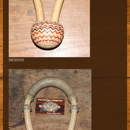
BR581919