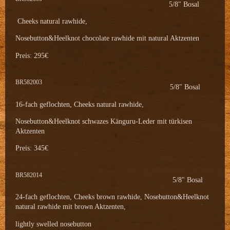
5/8" Bosal
Cheeks natural rawhide,
Nosebutton&Heelknot chocolate rawhide mit natural Aktzenten
Preis: 295€
BR582003
5/8" Bosal
16-fach geflochten, Cheeks natural rawhide,
Nosebutton&Heelknot schwazes Känguru-Leder mit türkisen
Aktzenten
Preis: 345€
BR582014
5/8" Bosal
24-fach geflochten, Cheeks brown rawhide, Nosebutton&Heelknot
natural rawhide mit brown Aktzenten,
lightly swelled nosebutton