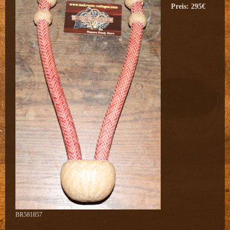
Preis: 295€
BR581857