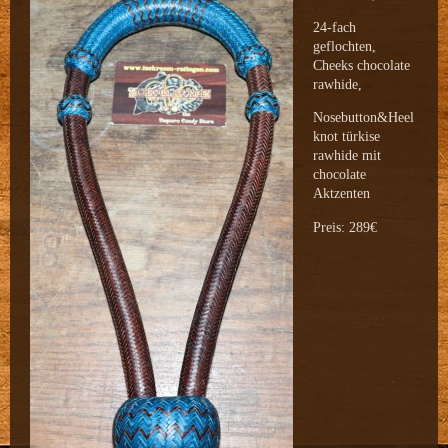
24-fach
geflochten,
Cheeks chocolate
rawhide,
Nosebutton&Heel
knot türkise
rawhide mit
chocolate
Aktzenten
Preis: 289€