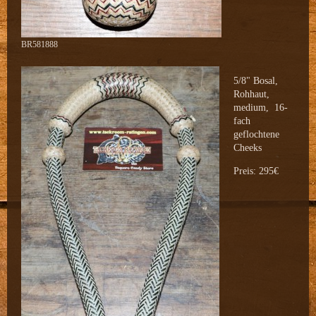
BR581888
5/8" Bosal,
Rohhaut,
medium, 16-
fach
geflochtene
Cheeks
Preis: 295€