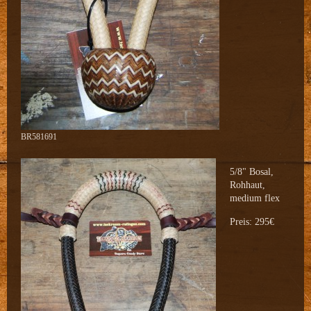
BR581691
5/8" Bosal,
Rohhaut,
medium flex
Preis: 295€