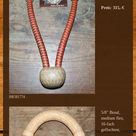
Preis: 315,-€
BR581774
5/8" Bosal,
medium flex,
16-fach
geflochten;