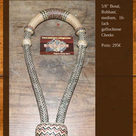
5/8" Bosal,
Rohhaut,
medium, 16-
fach
geflochtene
Cheeks
Preis: 295€