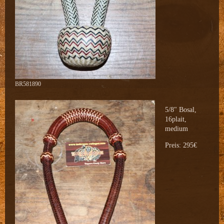
BR581890
5/8" Bosal,
16plait,
medium
Preis: 295€