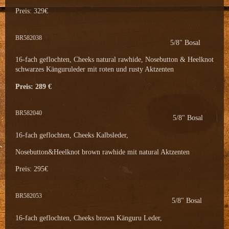
Preis: 329€
BR582038
5/8" Bosal
16-fach geflochten, Cheeks natural rawhide, Nosebutton & Heelknot
schwarzes Känguruleder mit roten und rusty Aktzenten
Preis: 289 €
BR582040
5/8" Bosal
16-fach geflochten, Cheeks Kalbsleder,
Nosebutton&Heelknot brown rawhide mit natural Aktzenten
Preis: 295€
BR582053
5/8" Bosal
16-fach geflochten, Cheeks brown Känguru Leder,