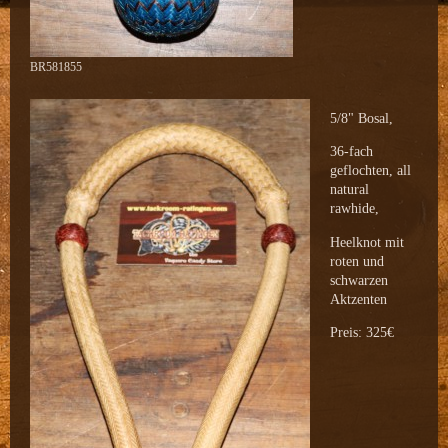
BR581855
5/8" Bosal,
36-fach
geflochten, all
natural
rawhide,
Heelknot mit
roten und
schwarzen
Aktzenten
Preis: 325€