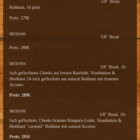
5/8" Bosal,
Rohhaut, 16 plait
Preis: 279€
BR581940
5/8" Bosal
Preis: 289€
BR581954
5/8" Bosal, 16-
fach geflochtene Cheeks aus brown Rawhide, Nosebutton &
Heelknot 24-fach geflochten aus natural Rohhaut mit braunen
Accents
Preis: 289€
BR581938
5/8" Bosal, 16-
fach geflochten, Cheeks braunes Känguru-Leder, Nosebutton &
Heelknot "caramel" Rohhaut mit natural Accents
Preis: 295€