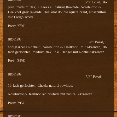
5/8" Bosal, 16-
plait, medium flex; Cheeks all natural Rawhide, Nosebutton &
Heelknot grey rawhide; Heelknot double square braid, Nosebutton
mit Latigo accets
Preis: 279€
BR581993
5/8" Bosal,
honigfarbene Rohhaut, Nosebutton & Heelknot mit Akzenten, 28-
fach geflochten, medium flex, inkl. Hanger mit Rohhautakzenten
Preis: 349€
BR581999
5/8" Bosal
16-fach geflochten, Cheeks natural rawhide,
Nosebutton&Heelknot red rawhide mit natural Aktzenten
Preis: 295€
BR582000