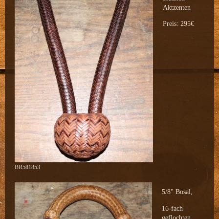
Aktzenten
Preis: 295€
BR581853
5/8" Bosal,
16-fach
geflochten,