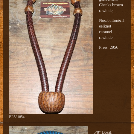
Cheeks brown
rawhide,
Nosebutton&H
eelknot
caramel
rawhide
Preis: 295€
BR581854
5/8" Bosal,