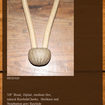
BR581920
5/8" Bosal, 16plait, medium flex,
natural RawhideCheeks, Heelknot und
Nosebutton grey Rawhide