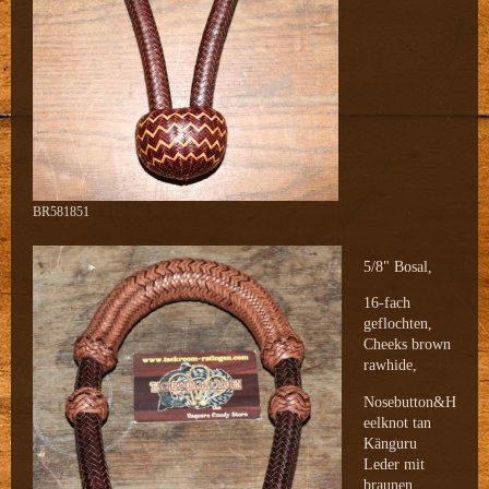
BR581851
5/8" Bosal,
16-fach
geflochten,
Cheeks brown
rawhide,
Nosebutton&H
eelknot tan
Känguru
Leder mit
braunen