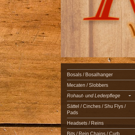
Bosals / Bosalhanger
Mecaten / Slobbers
Rohaut- und Lederpflege
Sättel / Cinches / Shu Flys /
Pads
Headsets / Reins
Bits / Rein Chains / Curb